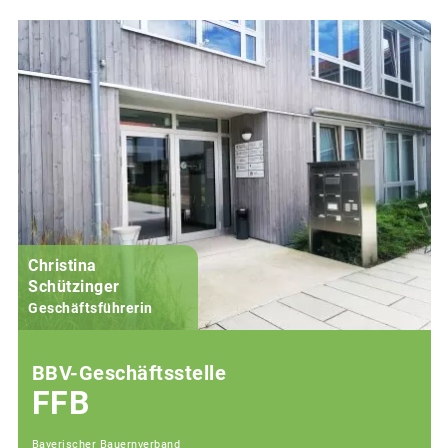
Christina
Schützinger
Geschäftsführerin
BBV-Geschäftsstelle
FFB
Bayerischer Bauernverband