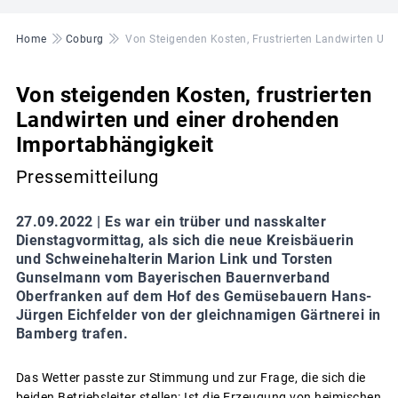
Pfadnavigation
Home
Coburg
Von Steigenden Kosten, Frustrierten Landwirten Un
Von steigenden Kosten, frustrierten
Landwirten und einer drohenden
Importabhängigkeit
Pressemitteilung
27.09.2022 |
Es war ein trüber und nasskalter
Dienstagvormittag, als sich die neue Kreisbäuerin
und Schweinehalterin Marion Link und Torsten
Gunselmann vom Bayerischen Bauernverband
Oberfranken auf dem Hof des Gemüsebauern Hans-
Jürgen Eichfelder von der gleichnamigen Gärtnerei in
Bamberg trafen.
Das Wetter passte zur Stimmung und zur Frage, die sich die
beiden Betriebsleiter stellen: Ist die Erzeugung von heimischen