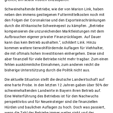
Schweinehaltende Betriebe, wie der von Marion Link, haben
neben den immens gestiegenen Futtermittelkosten noch mit
den Folgen der Coronakrise und den Exporteinschränkungen
durch die Afrikanische Schweinepest zu kämpfen. „Betriebe
kompensieren die unzureichenden Marktleistungen mit dem
Aufbrauchen eigener privater Finanzrücklagen. Auf Dauer
kann das kein Betrieb aushalten.“, schildert Link. Hinzu
kommen weitere tierwohlfördernde Auflagen für Viehhalter,
die mit oftmals hohen Investitionen einhergehen. Diese sind
aber finanziell für viele Betriebe nicht mehr tragbar. Zum einen
fehlen auskömmliche Einnahmen, zum anderen reicht die
bisherige Unterstützung durch die Politik nicht aus.
Die aktuelle Situation stellt die deutsche Landwirtschaft auf
eine harte Probe. In den letzten 12 Jahren gaben über 50% der
schweinehaltenden Landwirte in Bayern ihren Betrieb auf.
Eine Weiterführung des Betriebes ist für den Nachwuchs
perspektivlos und für Neueinsteiger sind die finanziellen
Hürden und baulichen Auflagen zu hoch. Doch was passiert,
wenn die Zahl der Betriebe immer weiter sinkt und der