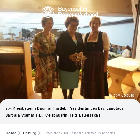
© bbv Coburg
stv. Kreisbäuerin Dagmar Hartleb, Präsidentin des Bay. Landtags
Barbara Stamm a.D., Kreisbäuerin Heidi Bauersachs
Pfadnavigation
Home
Coburg
Traditioneller Landfrauentag In Meeder