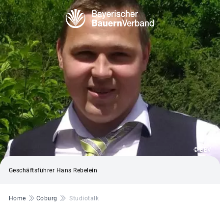
© BBV
Geschäftsführer Hans Rebelein
Pfadnavigation
Home
Coburg
Studiotalk