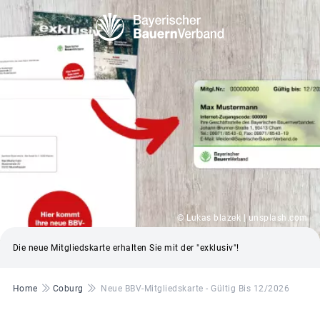
© Lukas blazek | unsplash.com
Die neue Mitgliedskarte erhalten Sie mit der "exklusiv"!
Pfadnavigation
Home
Coburg
Neue BBV-Mitgliedskarte - Gültig Bis 12/2026