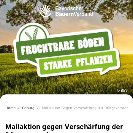
© BBV
Pfadnavigation
Home
Coburg
Mailaktion Gegen Verschärfung Der Düngeverordnu
Mailaktion gegen Verschärfung der