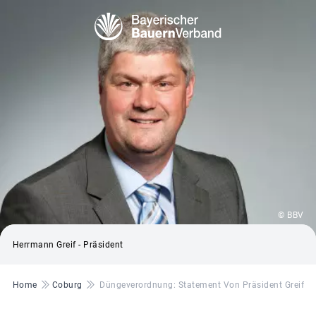
© BBV
Herrmann Greif - Präsident
Pfadnavigation
Home
Coburg
Düngeverordnung: Statement Von Präsident Greif