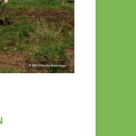
© BBV Claudia Wanninger
N