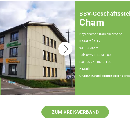
BBV-Geschäftsstel
Cham
Bayerischer Bauernverband
Badstraße 17
93413 Cham
Tel: 09971 8543-100
Fax: 09971 8543-190
E-Mail:
Cham@BayerischerBauernVerba
Robert Hacker
Fachberater
ZUM KREISVERBAND