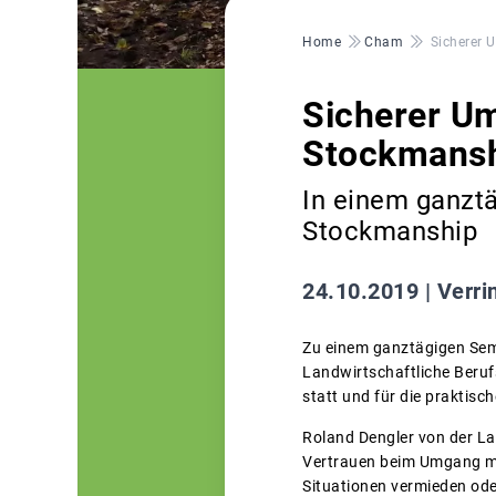
Pfadnavigation
Home
Cham
Sicherer 
Sicherer Um
Stockmansh
In einem ganztä
Stockmanship
24.10.2019 |
Verri
Zu einem ganztägigen Sem
Landwirtschaftliche Beruf
statt und für die praktisc
Roland Dengler von der La
Vertrauen beim Umgang mit
Situationen vermieden ode