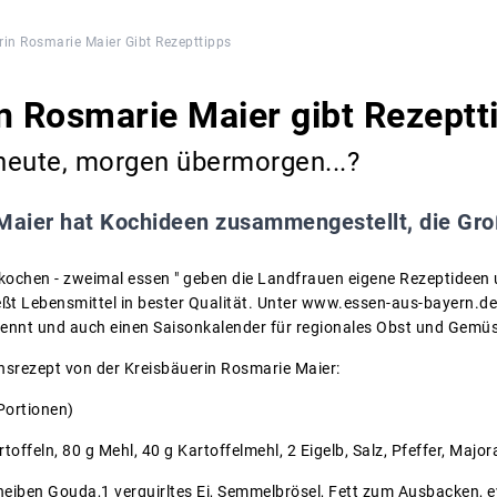
rin Rosmarie Maier Gibt Rezepttipps
n Rosmarie Maier gibt Rezeptt
heute, morgen übermorgen...?
Maier hat Kochideen zusammengestellt, die Gr
kochen - zweimal essen " geben die Landfrauen eigene Rezeptideen 
ßt Lebensmittel in bester Qualität. Unter www.essen-aus-bayern.d
ennt und auch einen Saisonkalender für regionales Obst und Gemüs
linsrezept von der Kreisbäuerin Rosmarie Maier:
Portionen)
offeln, 80 g Mehl, 40 g Kartoffelmehl, 2 Eigelb, Salz, Pfeffer, Majo
eiben Gouda,1 verquirltes Ei, Semmelbrösel, Fett zum Ausbacken, ev