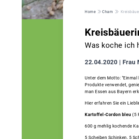
Pfadnavigation
Home
Cham
Kreisbäue
Kreisbäueri
Was koche ich 
22.04.2020 |
Frau 
Unter dem Motto: "Einmal 
Produkte verwendet, genie
man Essen aus Bayern erk
Hier erfahren Sie ein Lieb
Kartoffel-Cordon bleu
(5 
600 g mehlig kochende Kart
5 Scheiben Schinken, 5 Sch