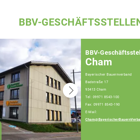
BBV-GESCHÄFTSSTELLE
BBV-Geschäftsstel
Cham
Bayerischer Bauernverband
Badstraße 17
93413 Cham
Tel: 09971 8543-100
Fax: 09971 8543-190
E-Mail:
Cham@BayerischerBauernVerba
Robert Hacker
Fachberater