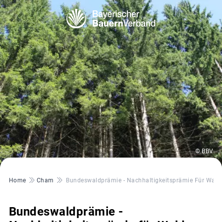
© BBV
Pfadnavigation
Home
Cham
Bundeswaldprämie - Nachhaltigkeitsprämie Für Wald
Bundeswaldprämie -