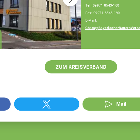
Tel: 09971 8543-100
Fax: 09971 8543-190
E-Mail:
Cham@BayerischerBauernVerba
Robert Hacker
Fachberater
ZUM KREISVERBAND
Mail