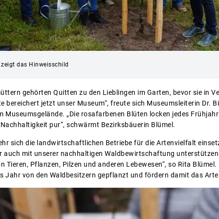
 zeigt das Hinweisschild
tern gehörten Quitten zu den Lieblingen im Garten, bevor sie in Ve
e bereichert jetzt unser Museum“, freute sich Museumsleiterin Dr. Bir
m Museumsgelände. „Die rosafarbenen Blüten locken jedes Frühjah
t Nachhaltigkeit pur“, schwärmt Bezirksbäuerin Blümel.
ehr sich die landwirtschaftlichen Betriebe für die Artenvielfalt eins
r auch mit unserer nachhaltigen Waldbewirtschaftung unterstützen wi
von Tieren, Pflanzen, Pilzen und anderen Lebewesen“, so Rita Blümel
edes Jahr von den Waldbesitzern gepflanzt und fördern damit das Art