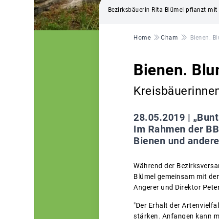
Bezirksbäuerin Rita Blümel pflanzt mi
Pfadnavigation
Home
Cham
Bienen. B
Bienen. Blu
Kreisbäuerinne
28.05.2019 |
„Bunt
Im Rahmen der BBV-
Bienen und andere
Während der Bezirksversa
Blümel gemeinsam mit den 
Angerer und Direktor Pete
"Der Erhalt der Artenvielf
stärken. Anfangen kann ma