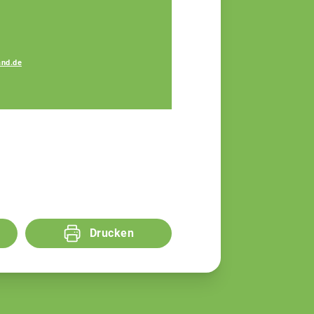
nd.de
Amelie Koller
Fachberaterin
Drucken