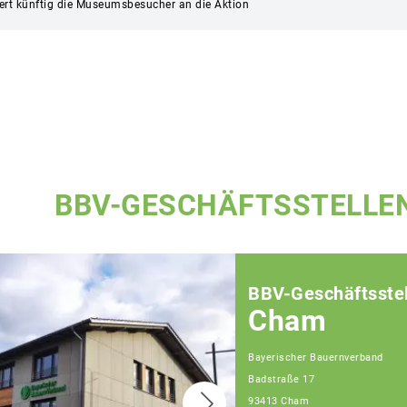
nert künftig die Museumsbesucher an die Aktion
BBV-GESCHÄFTSSTELLE
BBV-Geschäftsstel
Cham
Bayerischer Bauernverband
Badstraße 17
93413 Cham