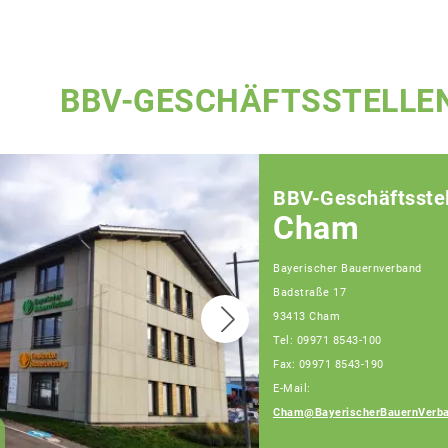
BBV-GESCHÄFTSSTELLE
BBV-Geschäftsstel
Cham
Bayerischer Bauernverband
Badstraße 17
93413 Cham
Tel: 09971 8543-100
Fax: 09971 8543-190
E-Mail:
Cham@BayerischerBauernVerba
Robert Hacker