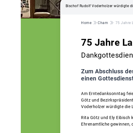
Bischof Rudolf Voderholzer würdigte di
Pfadnavigation
Home
Cham
75 Jahre 
75 Jahre L
Dankgottesdien
Zum Abschluss des
einen Gottesdienst
Am Erntedanksonntag feier
Götz und Bezirkspräsident 
Voderholzer würdigte die 
Rita Götz und Ely Eibisch
Ehrenamtliche gewinnen, d