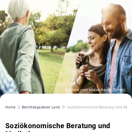
© iStock.com shapecharge, TommL.
Pfadnavigation
Home
Berchtesgadener Land
Soziökonomische Beratung Und Medi
Soziökonomische Beratung und