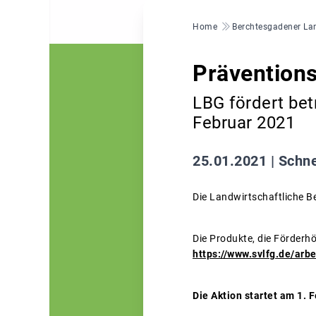
Pfadnavigation
Home
Berchtesgadener La
Präventio
LBG fördert bet
Februar 2021
25.01.2021 |
Schne
Die Landwirtschaftliche 
Die Produkte, die Förder
https://www.svlfg.de/arb
Die Aktion startet am 1.