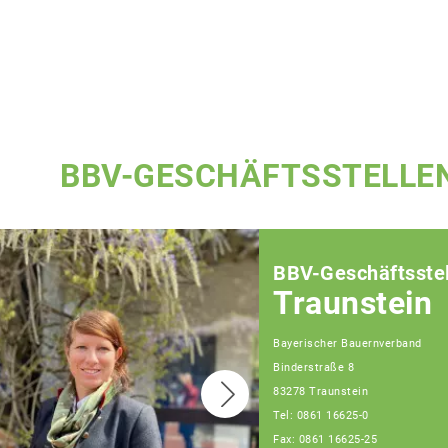
BBV-GESCHÄFTSSTELLE
BBV-Geschäftsstel
Traunstein
Bayerischer Bauernverband
Binderstraße 8
83278 Traunstein
Tel: 0861 16625-0
Fax: 0861 16625-25