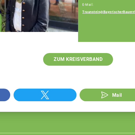
E-Mail:
Traunstein@BayerischerBauern
Patrick Berndlmaier
Fachberater
ZUM KREISVERBAND
Mail