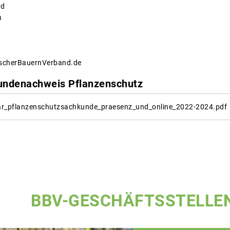
nd
n
ischerBauernVerband.de
ndenachweis Pflanzenschutz
r_pflanzenschutzsachkunde_praesenz_und_online_2022-2024.pdf
BBV-GESCHÄFTSSTELLE