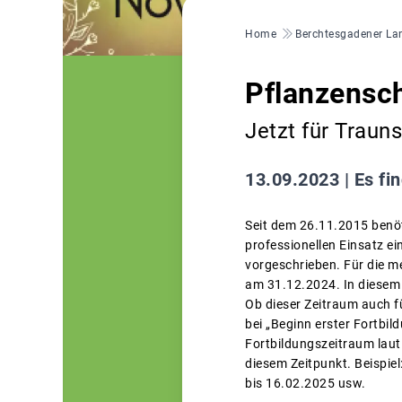
Pfadnavigation
Home
Berchtesgadener La
Pflanzensc
Jetzt für Trau
13.09.2023 |
Es fi
Seit dem 26.11.2015 benöt
professionellen Einsatz e
vorgeschrieben. Für die m
am 31.12.2024. In diesem
Ob dieser Zeitraum auch f
bei „Beginn erster Fortbi
Fortbildungszeitraum laut
diesem Zeitpunkt. Beispie
bis 16.02.2025 usw.