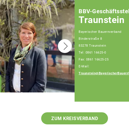
BBV-Geschäftsstel
Traunstein
Bayerischer Bauernverband
Binderstraße 8
83278 Traunstein
Tel: 0861 16625-0
Fax: 0861 16625-25
E-Mail:
Traunstein@BayerischerBauern
Patrick Berndlmaier
Fachberater
ZUM KREISVERBAND