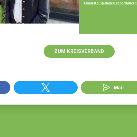
Traunstein@BayerischerBauern
Patrick Berndlmaier
Fachberater
ZUM KREISVERBAND
Mail