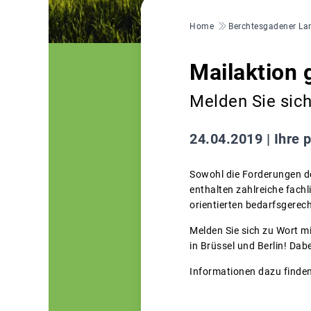
Pfadnavigation
Home
Berchtesgadener La
Mailaktion
Melden Sie sich
24.04.2019 |
Ihre p
Sowohl die Forderungen d
enthalten zahlreiche fachl
orientierten bedarfsgerec
Melden Sie sich zu Wort m
in Brüssel und Berlin! Dab
Informationen dazu finden