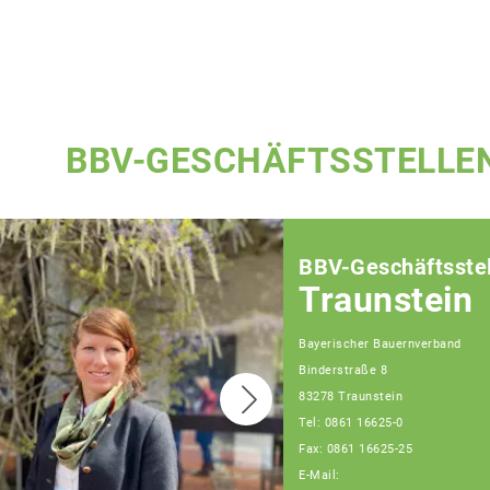
BBV-GESCHÄFTSSTELLE
BBV-Geschäftsstel
Traunstein
Bayerischer Bauernverband
Binderstraße 8
83278 Traunstein
Tel: 0861 16625-0
Fax: 0861 16625-25
E-Mail: