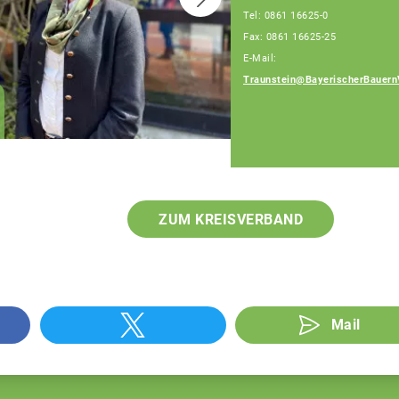
Tel: 0861 16625-0
Fax: 0861 16625-25
E-Mail:
Traunstein@BayerischerBauern
Patrick Berndlmaier
Fachberater
ZUM KREISVERBAND
Mail