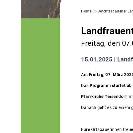
Pfadnavigation
Home
Berchtesgadener La
Landfrauen
Freitag, den 07
15.01.2025 |
Land
Am
Freitag, 07. März 202
Das
Programm startet ab 
Pfarrkirche Teisendorf
, 
Danach geht es zu einem
Eure Ortsbäuerinnen freu