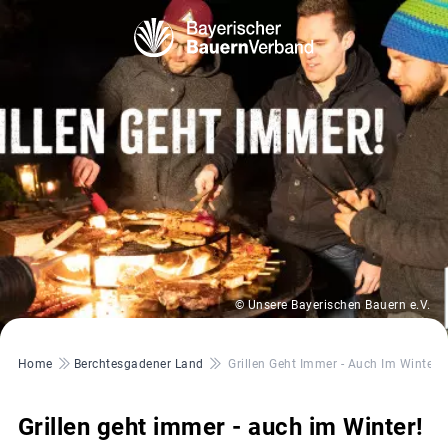
© Unsere Bayerischen Bauern e.V.
Pfadnavigation
Home
Berchtesgadener Land
Grillen Geht Immer - Auch Im Winter!
Grillen geht immer - auch im Winter!