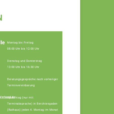
N
le
Montag bis Freitag
08:00 Uhr bis 12:00 Uhr
Dienstag und Donnerstag
13:00 Uhr bis 16:30 Uhr
Beratungsgespräche nach vorheriger
Terminvereinbarung
Johann
Verband.de
Sprechtag (nur mit
Hinterstoisser
Terminabsprache) in Berchtesgaden
Fachberater
(Rathaus) jeden 4. Montag im Monat