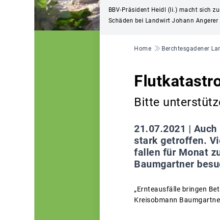
BBV-Präsident Heidl (li.) macht sich
Schäden bei Landwirt Johann Angerer 
Pfadnavigation
Home
Berchtesgadener La
Flutkatast
Bitte unterstütz
21.07.2021 |
Auch 
stark getroffen. 
fallen für Monat 
Baumgartner besuc
„Ernteausfälle bringen Bet
Kreisobmann Baumgartner