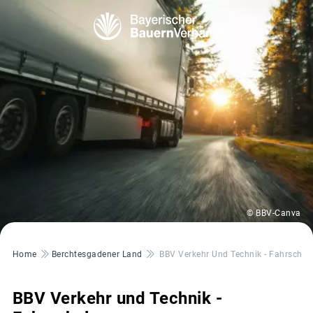
© BBV-Canva
Pfadnavigation
Home
Berchtesgadener Land
BBV Verkehr Und Technik - Fahrschul
BBV Verkehr und Technik -