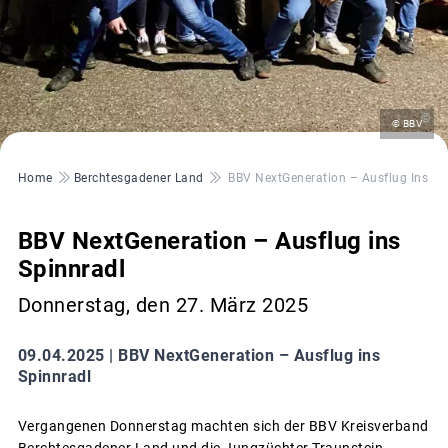
©
© BBV
Pfadnavigation
Home
Berchtesgadener Land
BBV NextGeneration – Ausflug Ins Sp
BBV NextGeneration – Ausflug ins
Spinnradl
Donnerstag, den 27. März 2025
09.04.2025 |
BBV NextGeneration – Ausflug ins
Spinnradl
Vergangenen Donnerstag machten sich der BBV Kreisverband