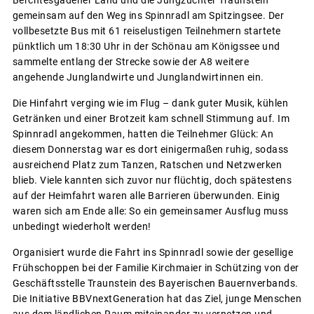
Berchtesgadener Land und die Jungzüchter Traunstein
gemeinsam auf den Weg ins Spinnradl am Spitzingsee. Der
vollbesetzte Bus mit 61 reiselustigen Teilnehmern startete
pünktlich um 18:30 Uhr in der Schönau am Königssee und
sammelte entlang der Strecke sowie der A8 weitere
angehende Junglandwirte und Junglandwirtinnen ein.
Die Hinfahrt verging wie im Flug – dank guter Musik, kühlen
Getränken und einer Brotzeit kam schnell Stimmung auf. Im
Spinnradl angekommen, hatten die Teilnehmer Glück: An
diesem Donnerstag war es dort einigermaßen ruhig, sodass
ausreichend Platz zum Tanzen, Ratschen und Netzwerken
blieb. Viele kannten sich zuvor nur flüchtig, doch spätestens
auf der Heimfahrt waren alle Barrieren überwunden. Einig
waren sich am Ende alle: So ein gemeinsamer Ausflug muss
unbedingt wiederholt werden!
Organisiert wurde die Fahrt ins Spinnradl sowie der gesellige
Frühschoppen bei der Familie Kirchmaier in Schützing von der
Geschäftsstelle Traunstein des Bayerischen Bauernverbands.
Die Initiative BBVnextGeneration hat das Ziel, junge Menschen