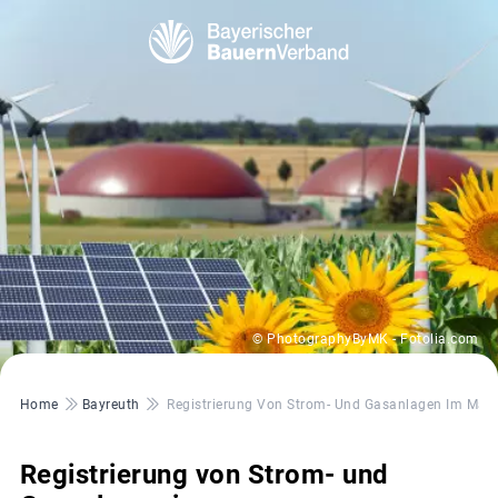
© PhotographyByMK - Fotolia.com
Pfadnavigation
Home
Bayreuth
Registrierung Von Strom- Und Gasanlagen Im Mar
Registrierung von Strom- und