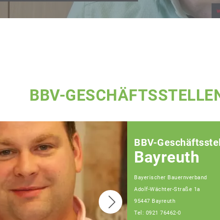
BBV-GESCHÄFTSSTELLE
BBV-Geschäftsstel
Bayreuth
Bayerischer Bauernverband
Adolf-Wächter-Straße 1a
95447 Bayreuth
Tel: 0921 76462-0