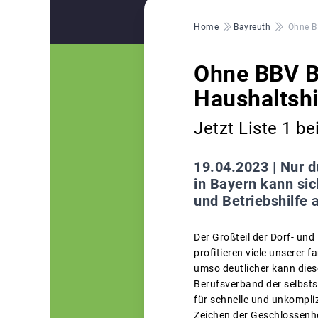
Pfadnavigation
Home
Bayreuth
Ohne B
Ohne BBV B
Haushaltshi
Jetzt Liste 1 b
19.04.2023 |
Nur d
in Bayern kann si
und Betriebshilfe 
Der Großteil der Dorf- und
profitieren viele unserer 
umso deutlicher kann dies
Berufsverband der selbsts
für schnelle und unkomplizi
Zeichen der Geschlossenhei