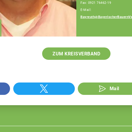
Fax: 0921 76462-19
E-Mail:
Bayreuth@BayerischerBauernVe
Georg Walter
Fachberatung
ZUM KREISVERBAND
Mail