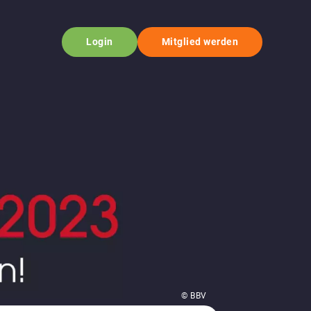
Login
Mitglied werden
© BBV