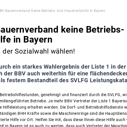
BV Bauernverband Keine Betriebs- Und Haushaltshilfe In Bayern
auernverband keine Betriebs-
lfe in Bayern
ei der Sozialwahl wählen!
urch ein starkes Wahlergebnis der Liste 1 in de
ch der BBV auch weiterhin für eine flächendecke
als festem Bestandteil des SVLFG Leistungskata
 Betriebshilfestunden, genehmigt und finanziert durch die SVLFG, wi
familiengeführten Betriebe. Je mehr BBV Vertreter der Liste 1 Baye
e Hilfeleistung erhalten werden. Die Dorf- und Betriebshilfsdienste
tändigen BHH Kräfte sowie die Maschinenringe sind die Hauptdienst
erte Hilfe vor Ort. Helfen Sie mit, dass diese Ihnen diese Hilfe auch
t in Bayern ist es auch zu werten, dass auch Vertreter der Maschin