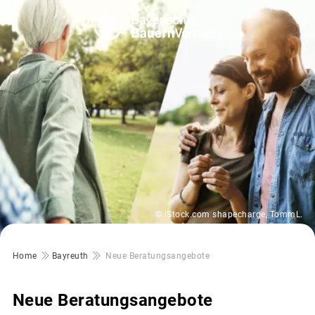
© iStock.com shapecharge, TommL.
Pfadnavigation
Home
Bayreuth
Neue Beratungsangebote
Neue Beratungsangebote