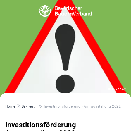
© Pixabay
Pfadnavigation
Home
Bayreuth
Investitionsförderung - Antragsstellung 2022
Investitionsförderung -