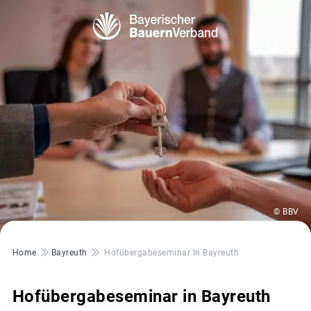
© BBV
Pfadnavigation
Home
Bayreuth
Hofübergabeseminar In Bayreuth
Hofübergabeseminar in Bayreuth