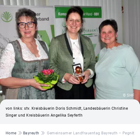
© SHF
von links: stv. Kreisbäuerin Doris Schmidt, Landesbäuerin Christine
Singer und Kreisbäuerin Angelika Seyferth
Pfadnavigation
Home
Bayreuth
Gemeinsamer Landfrauentag Bayreuth – Pegnitz