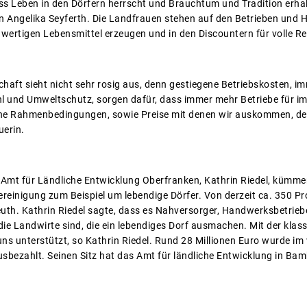
ss Leben in den Dörfern herrscht und Brauchtum und Tradition erhal
rin Angelika Seyferth. Die Landfrauen stehen auf den Betrieben und H
hwertigen Lebensmittel erzeugen und in den Discountern für volle R
chaft sieht nicht sehr rosig aus, denn gestiegene Betriebskosten, 
l und Umweltschutz, sorgen dafür, dass immer mehr Betriebe für i
ische Rahmenbedingungen, sowie Preise mit denen wir auskommen, d
uerin.
m Amt für Ländliche Entwicklung Oberfranken, Kathrin Riedel, kümmer
reinigung zum Beispiel um lebendige Dörfer. Von derzeit ca. 350 Pr
euth. Kathrin Riedel sagte, dass es Nahversorger, Handwerksbetrieb
die Landwirte sind, die ein lebendiges Dorf ausmachen. Mit der klas
s unterstützt, so Kathrin Riedel. Rund 28 Millionen Euro wurde im
usbezahlt. Seinen Sitz hat das Amt für ländliche Entwicklung in Bam