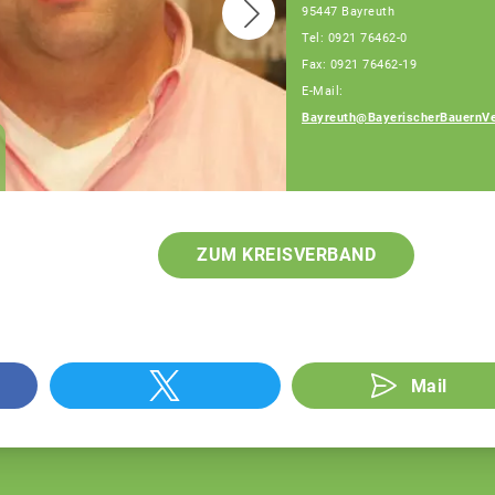
95447 Bayreuth
Tel: 0921 76462-0
Fax: 0921 76462-19
E-Mail:
Bayreuth@BayerischerBauernVe
Georg Walter
Fachberatung
ZUM KREISVERBAND
Mail