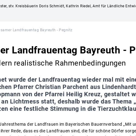
ster, stv. Kreisbäuerin Doris Schmidt, Kathrin Riedel, Amt für Ländliche Ent
samer Landfrauentag Bayreuth - Pegnitz
r Landfrauentag Bayreuth - P
dern realistische Rahmenbedingungen
net wurde der Landfrauentag wieder mal mit ei
chen Pfarrer Christian Parchent aus Lindenhard
mann von der Pfarrei Heilig Kreuz, gestaltet wu
 an Lichtmess statt, deshalb wurde das Thema „
zen eine festliche Stimmung in die Tierzuchtkla
 Jahresthema der Landfrauen im Bayerischen Bauernverband „Mit uns
 ihrer Rede, dass es die Landfrauen sind, die für schöne Dörfer sor