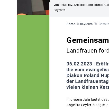
von links: stv. Kreisobmann Harald Gal
Seyferth
Pfadnavigation
Home
Bayreuth
Gemein
Gemeinsame
Landfrauen for
06.02.2023 |
Eröff
die vom evangelis
Diakon Roland Hupp
der Landfrauentag
vielen kleinen Ker
In diesem Jahr lautet das
Angelika Seyferth sagte in