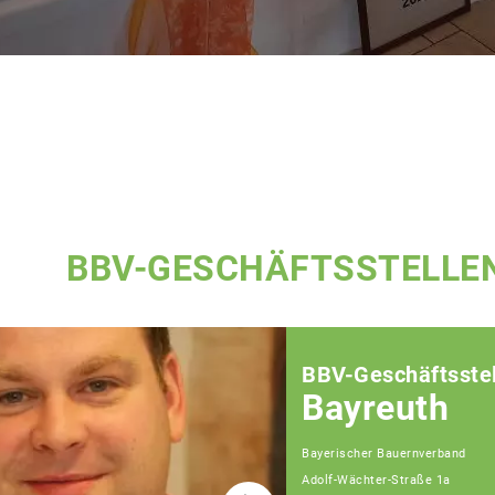
BBV-GESCHÄFTSSTELLE
BBV-Geschäftsstel
Bayreuth
Bayerischer Bauernverband
Adolf-Wächter-Straße 1a