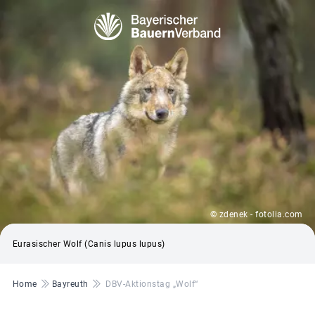
© zdenek - fotolia.com
Eurasischer Wolf (Canis lupus lupus)
Pfadnavigation
Home
Bayreuth
DBV-Aktionstag „Wolf“