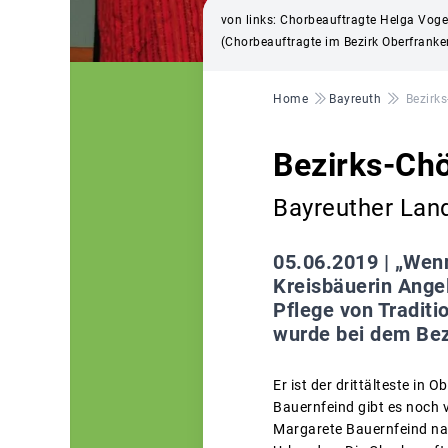
von links: Chorbeauftragte Helga Vogel
(Chorbeauftragte im Bezirk Oberfranken
Pfadnavigation
Home
Bayreuth
Bezirks
Bezirks-Chö
Bayreuther Land
05.06.2019 |
„Wenn
Kreisbäuerin Ange
Pflege von Traditi
wurde bei dem Bezi
Er ist der drittälteste i
Bauernfeind gibt es noch 
Margarete Bauernfeind nah