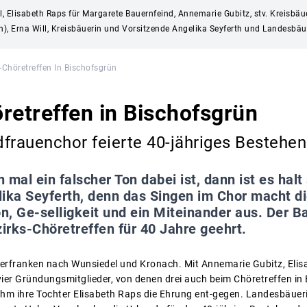
, Elisabeth Raps für Margarete Bauernfeind, Annemarie Gubitz, stv. Kreisbä
), Erna Will, Kreisbäuerin und Vorsitzende Angelika Seyferth und Landesbäue
-Chöretreffen In Bischofsgrün
retreffen in Bischofsgrün
frauenchor feierte 40-jähriges Bestehen
 mal ein falscher Ton dabei ist, dann ist es halt 
lika Seyferth, denn das Singen im Chor macht d
on, Ge-selligkeit und ein Miteinander aus. Der 
rks-Chöretreffen für 40 Jahre geehrt.
n Oberfranken nach Wunsiedel und Kronach. Mit Annemarie Gubitz, Eli
vier Gründungsmitglieder, von denen drei auch beim Chöretreffen in
m ihre Tochter Elisabeth Raps die Ehrung ent-gegen. Landesbäuerin