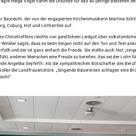
ragte Helga Vogel nahm die Urkunde für das 40-jährige Bestehen d
Bayreuth, der von der engagierten Kirchenmusikerin Martina Schill 
g, Coburg, Hof und Lichtenfels auf.
ks-Chöretreffens reichte von geistlichem Liedgut über volkstümliche
 Winkler sagte, dass es beim Singen nicht auf den Ton und Text ank
üllt und der ist ganz einfach die Freude. Sie stellte auch fest „sing
ühl, anderen Menschen eine Freude zu bereiten, das sei der Lohn für
nde Angelika Seyferth. Als die sympathischen Botschafter des Beru
öller die Landfrauenchöre. „Singende Bäuerinnen schlagen eine Brü
sicht“.