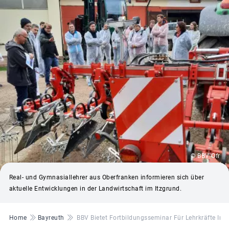
© BBV Ofr
Real- und Gymnasiallehrer aus Oberfranken informieren sich über
aktuelle Entwicklungen in der Landwirtschaft im Itzgrund.
Pfadnavigation
Home
Bayreuth
BBV Bietet Fortbildungsseminar Für Lehrkräfte In 