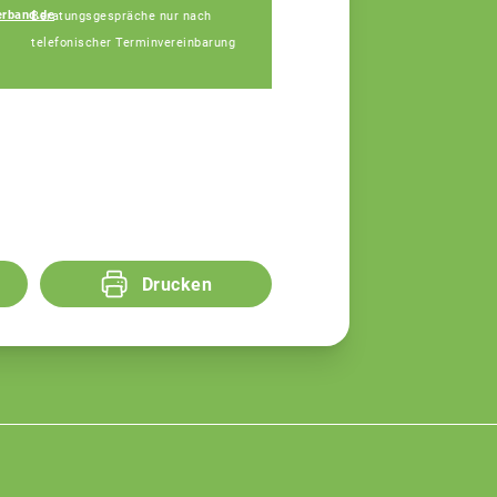
rband.de
Beratungsgespräche nur nach
Udo Köhler
telefonischer Terminvereinbarung
Fachberatung
Drucken