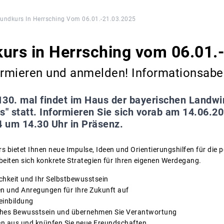
rundkurs In Herrsching Vom 06.01.-21.03.2025
urs in Herrsching vom 06.01.
formieren und anmelden! Informationsabe
30. mal findet im Haus der bayerischen Landwir
s" statt. Informieren Sie sich vorab am 14.06.2
 um 14.30 Uhr in Präsenz.
s bietet Ihnen neue Impulse, Ideen und Orientierungshilfen für die 
beiten sich konkrete Strategien für Ihren eigenen Werdegang.
ichkeit und Ihr Selbstbewusstsein
en und Anregungen für Ihre Zukunft auf
meinbildung
tisches Bewusstsein und übernehmen Sie Verantwortung
en aus und knüpfen Sie neue Freundschaften