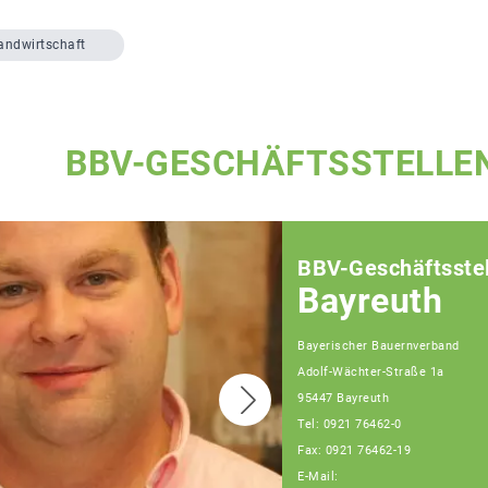
andwirtschaft
BBV-GESCHÄFTSSTELLE
BBV-Geschäftsstel
Bayreuth
Bayerischer Bauernverband
Adolf-Wächter-Straße 1a
95447 Bayreuth
Tel: 0921 76462-0
Fax: 0921 76462-19
E-Mail: