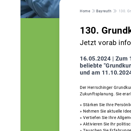
Pfadnavigation
Home
Bayreuth
130. G
130. Grundk
Jetzt vorab in
16.05.2024 |
Zum 1
beliebte "Grundkur
und am 11.10.2024
Der Herrschinger Grundkur
Zukunftsplanung. Sie erar
» Stärken Sie Ihre Persönl
» Nehmen Sie aktuelle Ide
» Vertiefen Sie Ihre Allge
» Aktivieren Sie Ihr poli
» Tauschen Sie Erfahrung