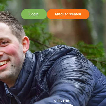
Login
Mitglied werden
© BBV HdBL