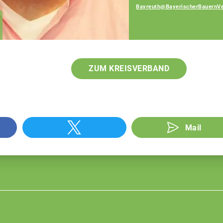
Bayreuth@BayerischerBauernVe
Georg Walter
Fachberatung
ZUM KREISVERBAND
Mail