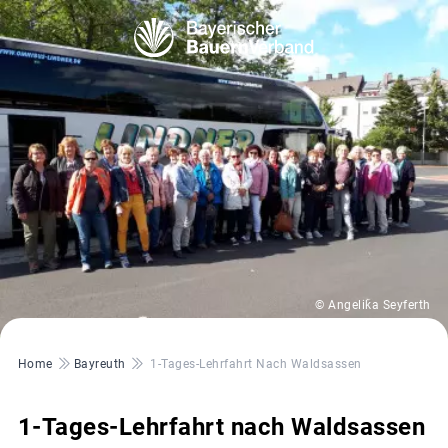
© Angelika Seyferth
Pfadnavigation
Home
Bayreuth
1-Tages-Lehrfahrt Nach Waldsassen
1-Tages-Lehrfahrt nach Waldsassen