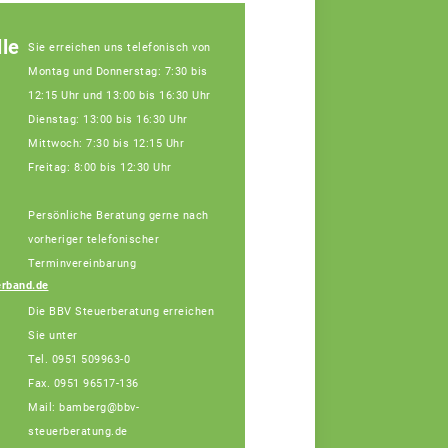
le
Sie erreichen uns telefonisch von
Montag und Donnerstag: 7:30 bis
12:15 Uhr und 13:00 bis 16:30 Uhr
Dienstag: 13:00 bis 16:30 Uhr
Mittwoch: 7:30 bis 12:15 Uhr
Freitag: 8:00 bis 12:30 Uhr
Persönliche Beratung gerne nach
Julia Schatz,
Fachberaterin
vorheriger telefonischer
Tel: 0951/96517-132
Terminvereinbarung
(Bürotage in Bamberg
rband.de
Mo. + Di.)
Die BBV Steuerberatung erreichen
Sie unter
Tel. 0951 509963-0
Fax. 0951 96517-136
Mail: bamberg@bbv-
steuerberatung.de