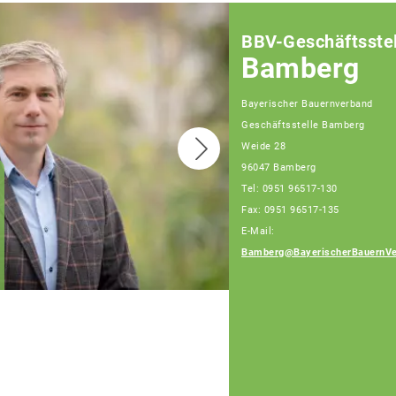
BBV-Geschäftsstel
Bamberg
Bayerischer Bauernverband
Geschäftsstelle Bamberg
Weide 28
96047 Bamberg
Tel: 0951 96517-130
Fax: 0951 96517-135
Sebastian Hümmer,
Fachberater,
E-Mail:
Tel: 0951/96517-128
Bamberg@BayerischerBauernVe
(Bürotage Mo. - Fr.)