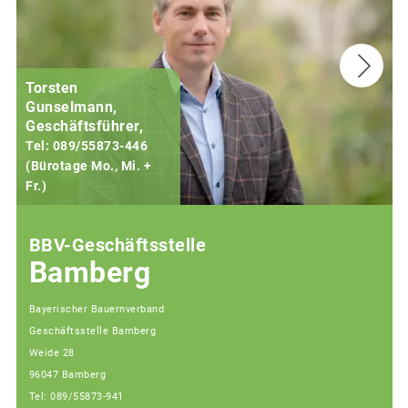
Torsten
Gunselmann,
Geschäftsführer,
Tel: 089/55873-446
(Bürotage Mo., Mi. +
Fr.)
(
BBV-Geschäftsstelle
Bamberg
Bayerischer Bauernverband
Geschäftsstelle Bamberg
Weide 28
96047 Bamberg
Tel: 089/55873-941