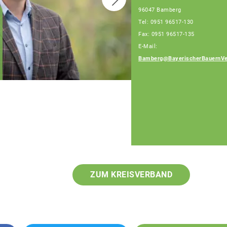
96047 Bamberg
Tel: 0951 96517-130
Fax: 0951 96517-135
Sebastian Hümmer,
Fachberater,
E-Mail:
Tel: 0951/96517-128
Bamberg@BayerischerBauernVe
(Bürotage Mo. - Fr.)
ZUM KREISVERBAND