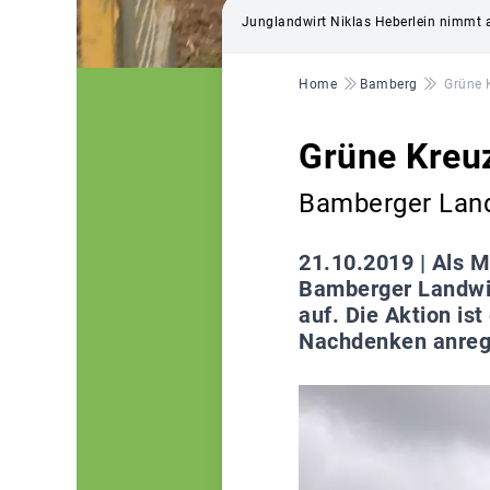
Junglandwirt Niklas Heberlein nimmt am
Pfadnavigation
Home
Bamberg
Grüne 
Grüne Kreu
Bamberger Land
21.10.2019 |
Als M
Bamberger Landwir
auf. Die Aktion is
Nachdenken anrege