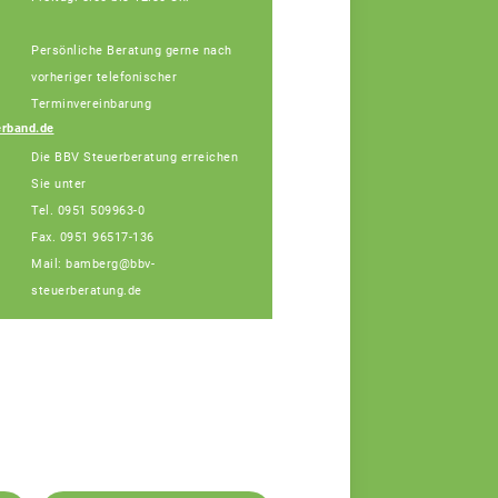
Persönliche Beratung gerne nach
Julia Schatz,
Fachberaterin
vorheriger telefonischer
Tel: 0951/96517-132
Terminvereinbarung
(Bürotage in Bamberg
rband.de
Mo. + Di.)
Die BBV Steuerberatung erreichen
Sie unter
Tel. 0951 509963-0
Fax. 0951 96517-136
Mail: bamberg@bbv-
steuerberatung.de