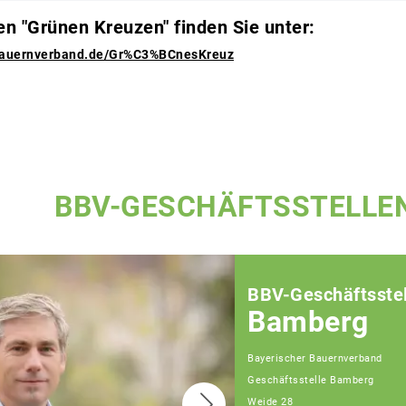
en "Grünen Kreuzen" finden Sie unter:
rbauernverband.de/Gr%C3%BCnesKreuz
BBV-GESCHÄFTSSTELLE
BBV-Geschäftsstel
Bamberg
Bayerischer Bauernverband
Geschäftsstelle Bamberg
Weide 28