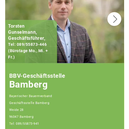
Torsten
Gunselmann,
Geschäftsführer,
Tel: 089/55873-446
(Bürotage Mo., Mi. +
Fr.)
(
BBV-Geschäftsstelle
Bamberg
Bayerischer Bauernverband
Geschäftsstelle Bamberg
Weide 28
96047 Bamberg
Tel: 089/55873-941