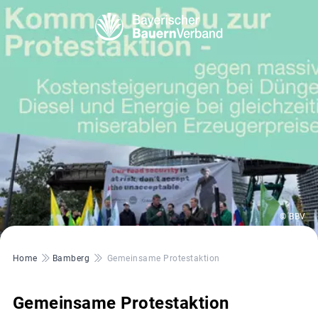
© BBV
Pfadnavigation
Home
Bamberg
Gemeinsame Protestaktion
Gemeinsame Protestaktion