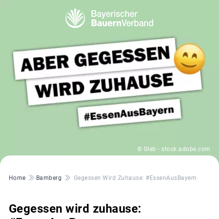
© Gleb - stock.adobe.com
Pfadnavigation
Home
Bamberg
Gegessen Wird Zuhause: #EssenAusBayern
Gegessen wird zuhause: