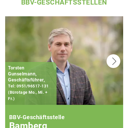
BBV-GESCHÄFTSSTELLEN
Torsten
Gunselmann,
Geschäftsführer,
Tel: 0951/96517-131
(Bürotage Mo., Mi. +
Fr.)
(
BBV-Geschäftsstelle
Bamberg