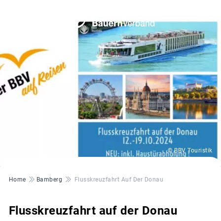
© BBV Touristik
Pfadnavigation
Home
Bamberg
Flusskreuzfahrt Auf Der Donau
Flusskreuzfahrt auf der Donau