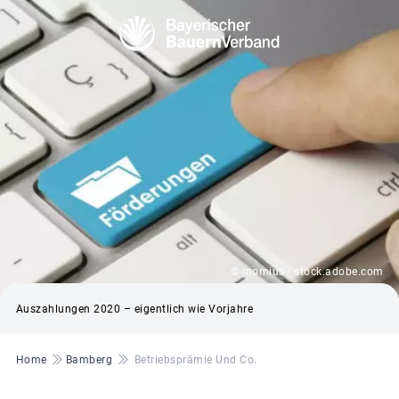
© momius - stock.adobe.com
Auszahlungen 2020 – eigentlich wie Vorjahre
Pfadnavigation
Home
Bamberg
Betriebsprämie Und Co.