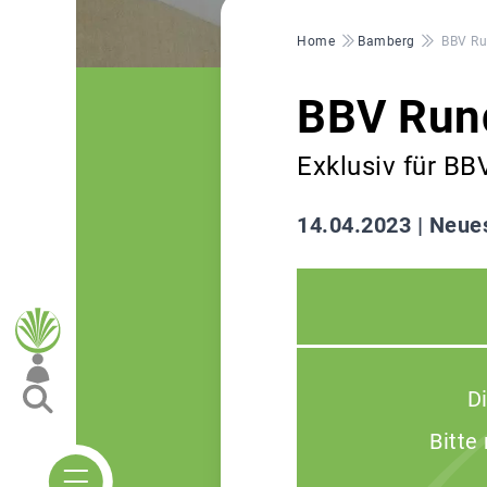
Pfadnavigation
Home
Bamberg
BBV Ru
BBV Run
Exklusiv für BB
14.04.2023 |
Neues
D
Bitte