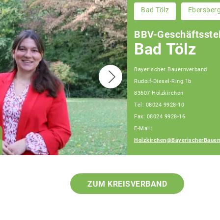
Bad Tölz
Ebersber
BBV-Geschäftsstel
Bad Tölz
Bayerischer Bauernverband
Rudolf-Diesel-Ring 1b
83607 Holzkirchen
Tel: 08024 9928-10
Fax: 08024 9928-16
E-Mail:
Julia Fehr
Holzkirchen@BayerischerBauer
Fachberaterin
ZUM KREISVERBAND