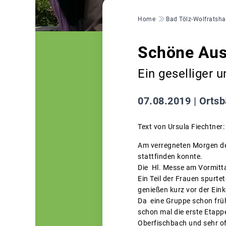
Pfadnavigation
Home
Bad Tölz-Wolfratsh
Schöne Aus
Ein geselliger 
07.08.2019 |
Ortsb
Text von Ursula Fiechtner:
Am verregneten Morgen de
stattfinden konnte.
Die Hl. Messe am Vormitt
Ein Teil der Frauen spurt
genießen kurz vor der Ein
Da eine Gruppe schon frü
schon mal die erste Etappe
Oberfischbach und sehr of