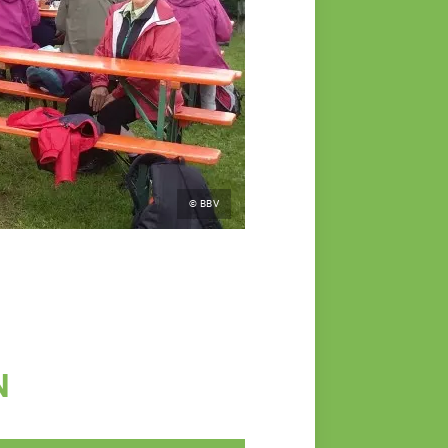
© BBV
N