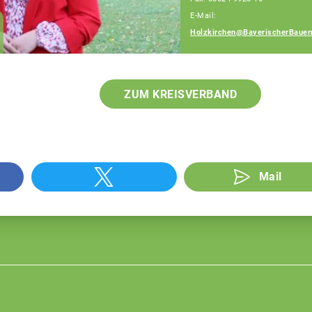
E-Mail:
Julia Fehr
Holzkirchen@BayerischerBauer
Fachberaterin
ZUM KREISVERBAND
Mail