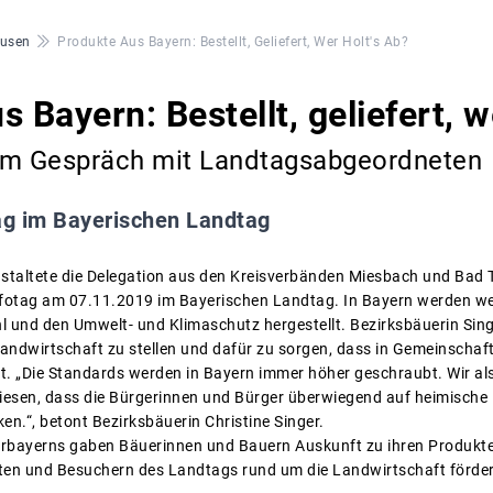
ausen
Produkte Aus Bayern: Bestellt, Geliefert, Wer Holt's Ab?
 Bayern: Bestellt, geliefert, w
im Gespräch mit Landtagsabgeordneten
ag im Bayerischen Landtag
nstaltete die Delegation aus den Kreisverbänden Miesbach und Bad
fotag am 07.11.2019 im Bayerischen Landtag. In Bayern werden wer
l und den Umwelt- und Klimaschutz hergestellt. Bezirksbäuerin Sin
 Landwirtschaft zu stellen und dafür zu sorgen, dass in Gemeinschaf
llt. „Die Standards werden in Bayern immer höher geschraubt. Wir a
iesen, dass die Bürgerinnen und Bürger überwiegend auf heimische
en.“, betont Bezirksbäuerin Christine Singer.
erbayerns gaben Bäuerinnen und Bauern Auskunft zu ihren Produkte
en und Besuchern des Landtags rund um die Landwirtschaft förder