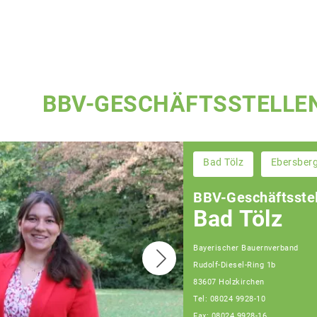
BBV-GESCHÄFTSSTELLE
Bad Tölz
Ebersber
BBV-Geschäftsstel
Bad Tölz
Bayerischer Bauernverband
Rudolf-Diesel-Ring 1b
83607 Holzkirchen
Tel: 08024 9928-10
Fax: 08024 9928-16