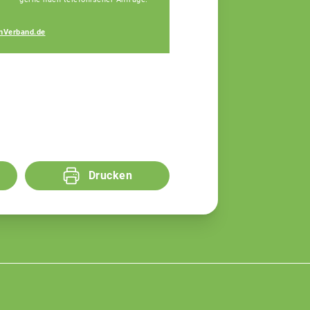
Michaela Fischer
nVerband.de
Fachberaterin
Drucken