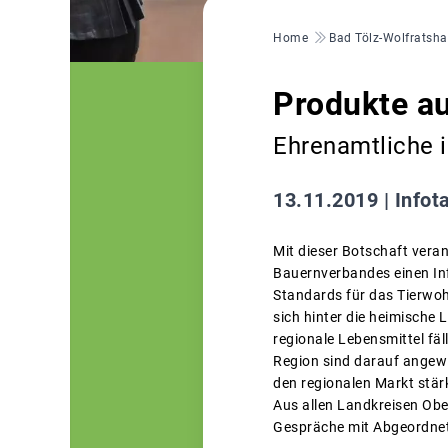
Pfadnavigation
Home
Bad Tölz-Wolfratsh
Produkte aus
Ehrenamtliche 
13.11.2019 |
Infot
Mit dieser Botschaft vera
Bauernverbandes einen In
Standards für das Tierwoh
sich hinter die heimische
regionale Lebensmittel fä
Region sind darauf angew
den regionalen Markt stärk
Aus allen Landkreisen Ob
Gespräche mit Abgeordnet