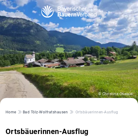
© Christine Oswald
Pfadnavigation
Home
Bad Tölz-Wolfratshausen
Ortsbäuerinnen-Ausflug
Ortsbäuerinnen-Ausflug