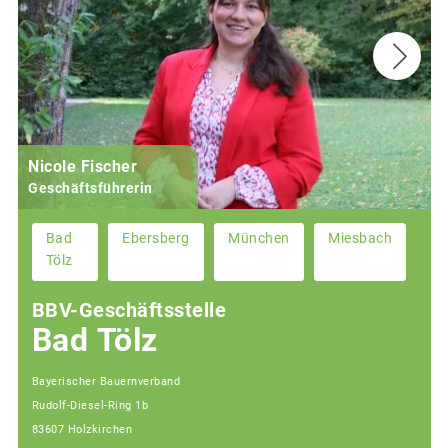
Nicole Fischer
Geschäftsführerin
Bad
Ebersberg
München
Miesbach
Tölz
BBV-Geschäftsstelle
Bad Tölz
Bayerischer Bauernverband
Rudolf-Diesel-Ring 1b
83607 Holzkirchen