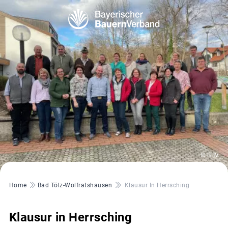
© BBV
Pfadnavigation
Home
Bad Tölz-Wolfratshausen
Klausur In Herrsching
Klausur in Herrsching