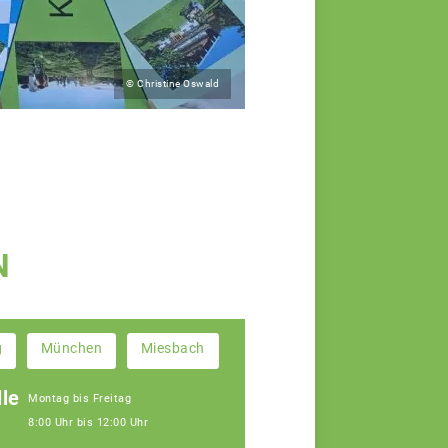
© Christine Oswald
N
g
München
Miesbach
le
Montag bis Freitag
8:00 Uhr bis 12:00 Uhr