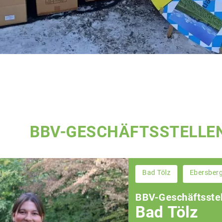
BBV-GESCHÄFTSSTELLE
Bad Tölz
Ebersber
BBV-Geschäftsstel
Bad Tölz