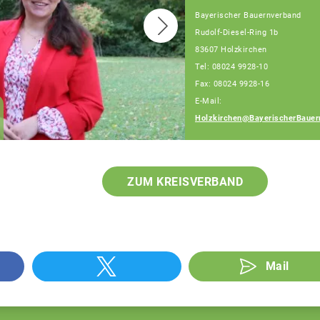
Bayerischer Bauernverband
Rudolf-Diesel-Ring 1b
83607 Holzkirchen
Tel: 08024 9928-10
Fax: 08024 9928-16
E-Mail:
Julia Fehr
Holzkirchen@BayerischerBauer
Fachberaterin
ZUM KREISVERBAND
Mail