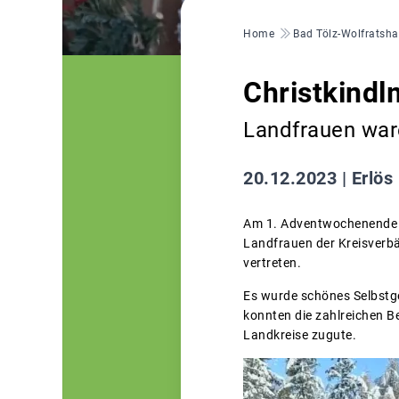
Pfadnavigation
Home
Bad Tölz-Wolfratsh
Christkindl
Landfrauen war
20.12.2023 |
Erlös
Am 1. Adventwochenende fa
Landfrauen der Kreisverb
vertreten.
Es wurde schönes Selbstge
konnten die zahlreichen B
Landkreise zugute.