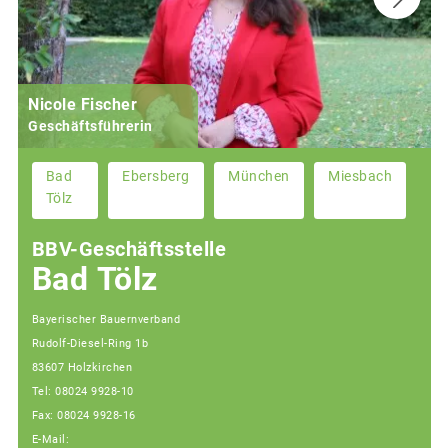
Nicole Fischer
Geschäftsführerin
Bad
Ebersberg
München
Miesbach
Tölz
BBV-Geschäftsstelle
Bad Tölz
Bayerischer Bauernverband
Rudolf-Diesel-Ring 1b
83607 Holzkirchen
Tel: 08024 9928-10
Fax: 08024 9928-16
E-Mail: