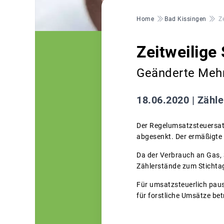
Pfadnavigation
Home
Bad Kissingen
Z
Zeitweilige
Geänderte Mehr
18.06.2020 |
Zähle
Der Regelumsatzsteuersat
abgesenkt. Der ermäßigte 
Da der Verbrauch an Gas, S
Zählerstände zum Stichta
Für umsatzsteuerlich paus
für forstliche Umsätze bet