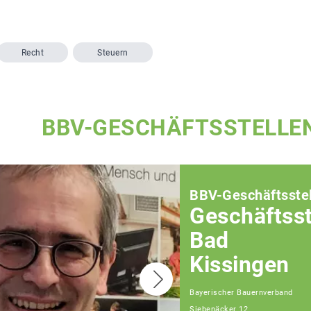
Recht
Steuern
BBV-GESCHÄFTSSTELLE
BBV-Geschäftsstel
Geschäftsst
Bad
Kissingen
Bayerischer Bauernverband
Siebenäcker 12