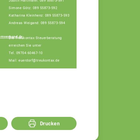
Judith Hartmann: 089 55873-591
Teamassistentin
Simone Götz: 089 55873-592
(Montag vorm.,
Dienstag vorm.,
Katharina Kleinhenz: 089 55873-593
Donnerstag, Freitag
Andreas Weigand: 089 55873-594
vorm.)
ernverband.de
Die Treukontax Steuerberatung
erreichen Sie unter
Tel. 09704 60467-10
Mail: euerdorf@treukontax.de
Drucken