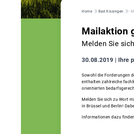
Pfadnavigation
Home
Bad Kissingen
M
Mailaktion
Melden Sie sich
30.08.2019 |
Ihre p
Sowohl die Forderungen d
enthalten zahlreiche fachl
orientierten bedarfsgerec
Melden Sie sich zu Wort m
in Brüssel und Berlin! Dab
Informationen dazu finden