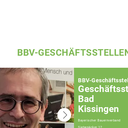
BBV-GESCHÄFTSSTELLE
BBV-Geschäftsstel
Geschäftsst
Bad
Kissingen
Bayerischer Bauernverband
Siebenäcker 12