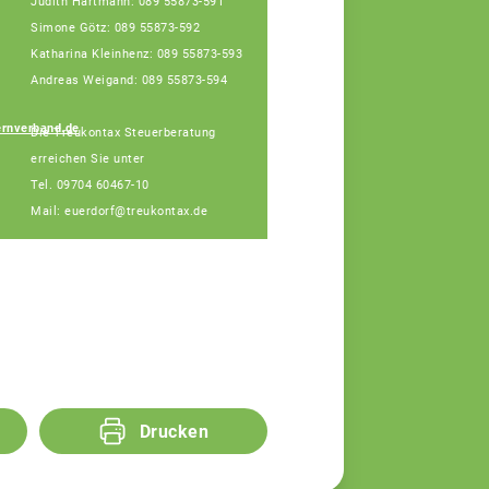
Judith Hartmann: 089 55873-591
Teamassistentin
Simone Götz: 089 55873-592
(Montag vorm.,
Dienstag vorm.,
Katharina Kleinhenz: 089 55873-593
Donnerstag, Freitag
Andreas Weigand: 089 55873-594
vorm.)
ernverband.de
Die Treukontax Steuerberatung
erreichen Sie unter
Tel. 09704 60467-10
Mail: euerdorf@treukontax.de
Drucken